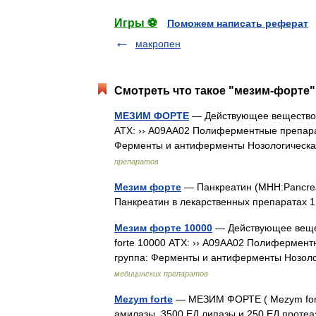
Игры ⚽
Поможем написать реферат
макропен
Смотреть что такое "мезим-форте"
МЕЗИМ ФОРТЕ
— Действующее вещество ›
АТХ: ›› A09AA02 Полиферментные препарат
Ферменты и антиферменты Нозологическ
препаратов
Мезим форте
— Панкреатин (МНН:Pancrea
Панкреатин в лекарственных препаратах 
Мезим форте 10000
— Действующее вещес
forte 10000 АТХ: ›› A09AA02 Полифермент
группа: Ферменты и антиферменты Нозол
медицинских препаратов
Mezym forte
— МЕЗИМ ФОРТЕ ( Меzym forte
амилазы, 3500 ЕД липазы и 250 ЕД протеаз