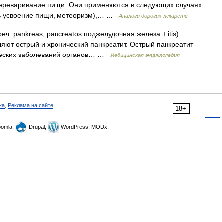
переваривание пищи. Они применяются в следующих случаях:
ть усвоение пищи, метеоризм),… …
Аналоги дорогих лекарств
греч. pankreas, pancreatos поджелудочная железа + itis)
яют острый и хронический панкреатит. Острый панкреатит
ических заболеваний органов… …
Медицинская энциклопедия
ка
,
Реклама на сайте
18+
omla,
Drupal,
WordPress, MODx.