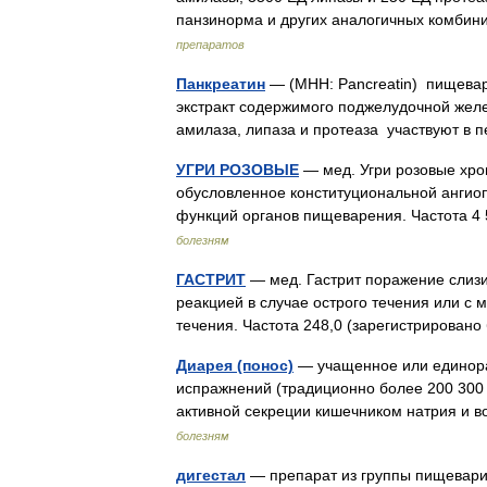
панзинорма и других аналогичных комб
препаратов
Панкреатин
— (МНН: Pancreatin) пищева
экстракт содержимого поджелудочной жел
амилаза, липаза и протеаза участвуют в
УГРИ РОЗОВЫЕ
— мед. Угри розовые хро
обусловленное конституциональной ангио
функций органов пищеварения. Частота 
болезням
ГАСТРИТ
— мед. Гастрит поражение слизи
реакцией в случае острого течения или с
течения. Частота 248,0 (зарегистрирова
Диарея (понос)
— учащенное или единора
испражнений (традиционно более 200 300 г
активной секреции кишечником натрия и 
болезням
дигестал
— препарат из группы пищевари