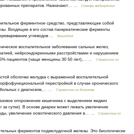
инированных препаратов. Назначают… …
Словарь медицинских
рительное ферментное средство, представляющее собой
езы. Входящие в его состав панкреатические ферменты
 переваривании углеводов …
Википедия
ническое воспалительное заболевание сальных желез,
патией, нейроэндокринными расстройствами и нарушением
4 5% пациентов (чаще женщины 30 50 лет),… …
Справочник по
стой оболочки желудка с выраженной воспалительной
 морфофункциональной перестройкой в случае хронического
но больных с диагнозом,… …
Справочник по болезням
зовое опорожнение кишечника с выделением жидких
 за сутки). В основе диареи может лежать увеличение
воды, увеличение осмотического давления в… …
Справочник по
тельных ферментов поджелудочной железы. Это биологически