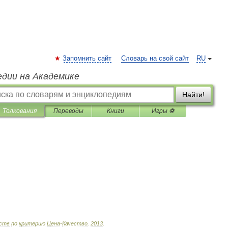
Запомнить сайт
Словарь на свой сайт
RU
едии на Академике
Найти!
Толкования
Переводы
Книги
Игры ⚽
ств
по
критерию
Цена
-
Качество
.
2013
.