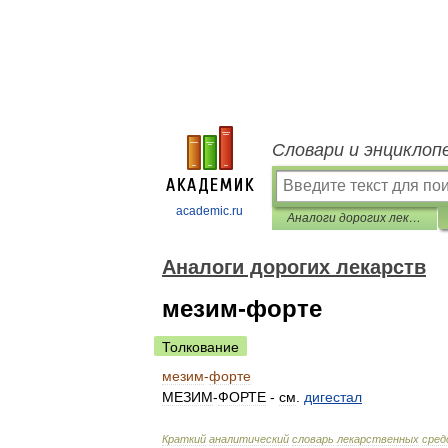
Словари и энциклоп
academic.ru
Аналоги дорогих лекарств
Аналоги дорогих лекарств
мезим-форте
Толкование
мезим
-
форте
МЕЗИМ
-
ФОРТЕ
-
см
.
дигестал
Краткий
аналитический
словарь
лекарственных
сред