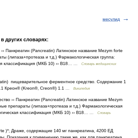
месулид
 в других словарях:
› Панкреатин (Pancreatin) Латинское название Mezym forte
ы (липаза+протеаза и т.д.) Фармакологическая группа:
ая классификация (МКБ 10) ›› B18… …
Словарь медицинских
tin) пищеварительное ферментное средство. Содержание 1
1.1 Креон® (Kreon®, Creon®) 1.1 …
Википедия
тво ›› Панкреатин (Pancreatin) Латинское название Mezym
ные препараты (липаза+протеаза и т.д.) Фармакологическая
огическая классификация (МКБ 10) ›› B18… …
Словарь
 )*; Драже, содержащие 140 мг панкреатина, 4200 ЕД
ы. Показания к применению такие же, как для панкреатина,