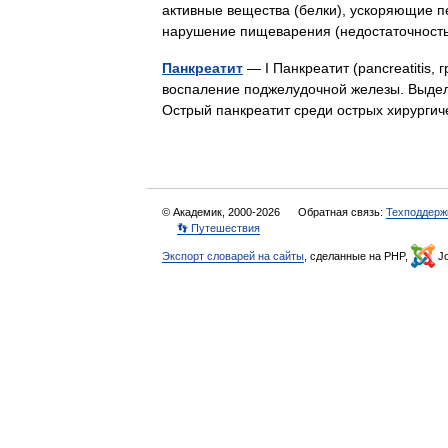
активные вещества (белки), ускоряющие 
нарушение пищеварения (недостаточнос
Панкреатит
— I Панкреатит (pancreatitis, 
воспаление поджелудочной железы. Выдел
Острый панкреатит среди острых хирург
© Академик, 2000-2026
Обратная связь:
Техподдерж
👣 Путешествия
Экспорт словарей на сайты
, сделанные на PHP,
Jo